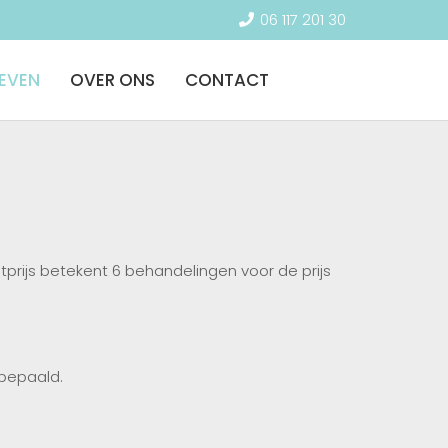
06 117 201 30
IEVEN
OVER ONS
CONTACT
tprijs betekent 6 behandelingen voor de prijs
 bepaald.