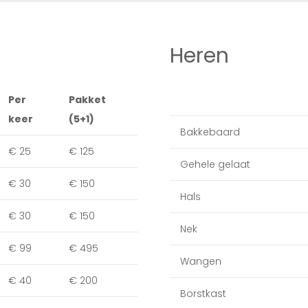
Heren
Per
Pakket
keer
(5+1)
Bakkebaard
€ 25
€ 125
Gehele gelaat
€ 30
€ 150
Hals
€ 30
€ 150
Nek
€ 99
€ 495
Wangen
€ 40
€ 200
Borstkast